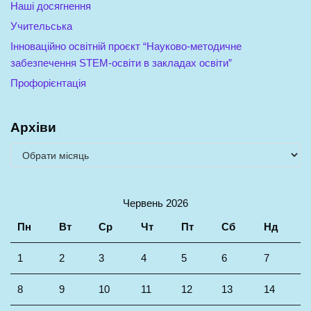
Наші досягнення
Учительська
Інноваційно освітній проєкт “Науково-методичне
забезпечення STEM-освіти в закладах освіти”
Профорієнтація
Архіви
Червень 2026
Пн
Вт
Ср
Чт
Пт
Сб
Нд
1
2
3
4
5
6
7
8
9
10
11
12
13
14