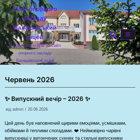
Cайт опорного
Перейти
закладу
до
Балашівський
вмісту
ліцей
Ми раді вітати Вас на сайті
опорного закладу
Балашівський ліцей
Червень 2026
✨ Випускний вечір – 2026 ✨
від
admin
20.06.2026
Цей день був наповнений щирими емоціями, усмішками,
обіймами й теплими спогадами. ❤️ Неймовірно чарівні
випускниці у витончених сукнях та стильні випускники