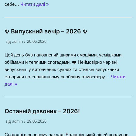
себе…
Читати далі »
✨ Випускний вечір – 2026 ✨
від
admin
20.06.2026
Цей день був наповнений щирими емоціями, усмішками,
обіймами й теплими спогадами. ❤️ Неймовірно чарівні
випускниці у витончених сукнях та стильні випускники
створили по-справжньому особливу атмосферу…
Читати
далі »
Останній дзвоник – 2026!
від
admin
29.05.2026
Сьогодні в опорному закладі Балашівський ліцей пролунав