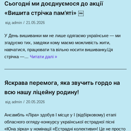
Сьогодні ми доєднуємося до акції
«Вишита стрічка пам’яті» ￼
від
admin
21.05.2026
У День вишиванки ми не лише одягаємо українське — ми
згадуємо тих, завдяки кому маємо можливість жити,
навчатися, працювати та вільно носити вишиванку.Ця
стрічка —…
Читати далі »
Яскрава перемога, яка звучить гордо на
всю нашу ліцейну родину!
від
admin
20.05.2026
Ансамбль «Ліра» здобув І місце у І (відбірковому) етапі
обласного огляду-конкурсу української естрадної пісні
«Юна зірка» у номінації «Естрадні колективи»! Це не просто