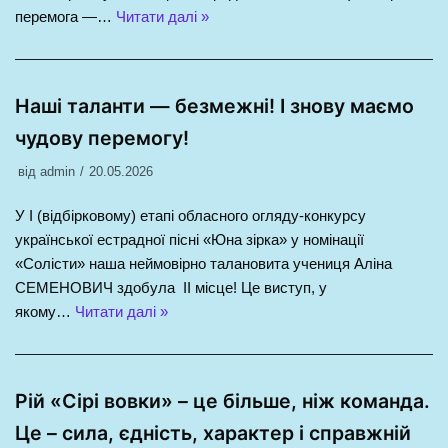
перемога —…
Читати далі »
Наші таланти — безмежні! І знову маємо
чудову перемогу!
від
admin
20.05.2026
У І (відбірковому) етапі обласного огляду-конкурсу
української естрадної пісні «Юна зірка» у номінації
«Солісти» наша неймовірно талановита учениця Аліна
СЕМЕНОВИЧ здобула ІІ місце! Це виступ, у
якому…
Читати далі »
Рій «Сірі вовки» – це більше, ніж команда.
Це – сила, єдність, характер і справжній