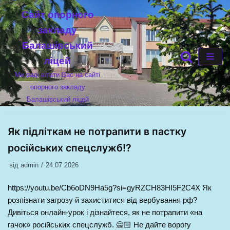
Cайт опорного
Перейти
закладу
до
Балашівський
вмісту
ліцей
Ми раді вітати Вас на сайті
опорного закладу
Балашівський ліцей
Як підліткам не потрапити в пастку
російських спецслужб!?
від
admin
24.07.2026
https://youtu.be/Cb6oDN9Ha5g?si=gyRZCH83HI5F2C4X Як
розпізнати загрозу й захиститися від вербування рф?
Дивіться онлайн-урок і дізнайтеся, як не потрапити «на
гачок» російських спецслужб. 🙅🏻 Не дайте ворогу