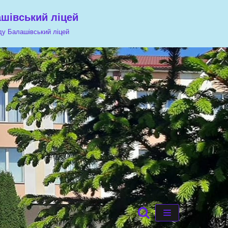
ашівський ліцей
аду Балашівський ліцей