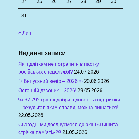
24
25
26
27
28
29
30
31
« Лип
Недавні записи
Як підліткам не потрапити в пастку
російських спецслужб!?
24.07.2026
✨ Випускний вечір – 2026 ✨
20.06.2026
Останній дзвоник – 2026!
29.05.2026
￼ 62 792 гривні добра, єдності та підтримки
– результат, яким справді можна пишатися!
22.05.2026
Сьогодні ми доєднуємося до акції «Вишита
стрічка пам’яті» ￼
21.05.2026