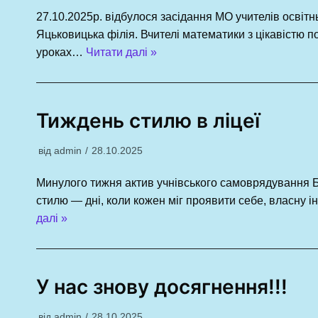
27.10.2025р. відбулося засідання МО учителів освітнь
Яцьковицька філія. Вчителі математики з цікавістю п
уроках…
Читати далі »
Тиждень стилю в ліцеї
від
admin
28.10.2025
Минулого тижня актив учнівського самоврядування 
стилю — дні, коли кожен міг проявити себе, власну і
далі »
У нас знову досягнення!!!
від
admin
28.10.2025