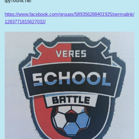
футболістів!
https://www.facebook.com/groups/589356288401925/permalink/
1283771815627032/