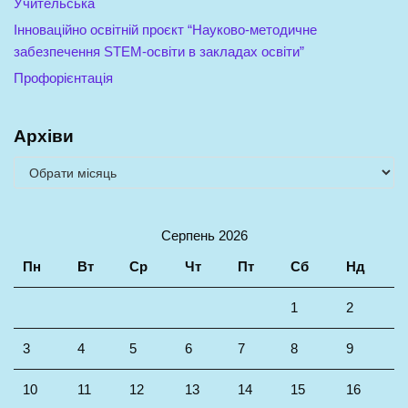
Учительська
Інноваційно освітній проєкт “Науково-методичне
забезпечення STEM-освіти в закладах освіти”
Профорієнтація
Архіви
Серпень 2026
Пн
Вт
Ср
Чт
Пт
Сб
Нд
1
2
3
4
5
6
7
8
9
10
11
12
13
14
15
16