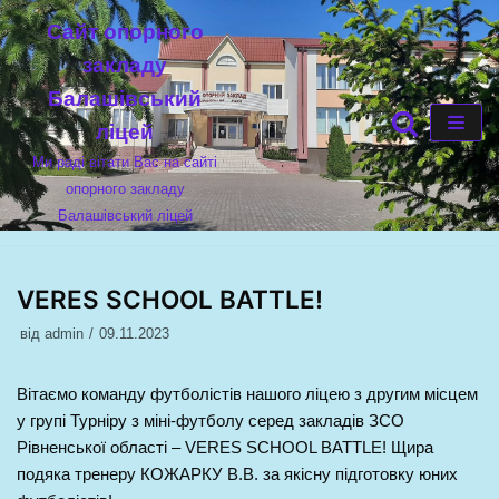
Cайт опорного
Перейти
закладу
до
Балашівський
вмісту
ліцей
Ми раді вітати Вас на сайті
опорного закладу
Балашівський ліцей
VERES SCHOOL BATTLE!
від
admin
09.11.2023
Вітаємо команду футболістів нашого ліцею з другим місцем
у групі Турніру з міні-футболу серед закладів ЗСО
Рівненської області – VERES SCHOOL BATTLE! Щира
подяка тренеру КОЖАРКУ В.В. за якісну підготовку юних