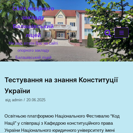
Cайт опорного
Перейти
закладу
до
Балашівський
вмісту
ліцей
Ми раді вітати Вас на сайті
опорного закладу
Балашівський ліцей
Тестування на знання Конституції
України
від
admin
20.06.2025
Освітньою платформою Національного Фестивалю “Код
Нації” у співпраці з Кафедрою конституційного права
України Національного юридичного університету імені