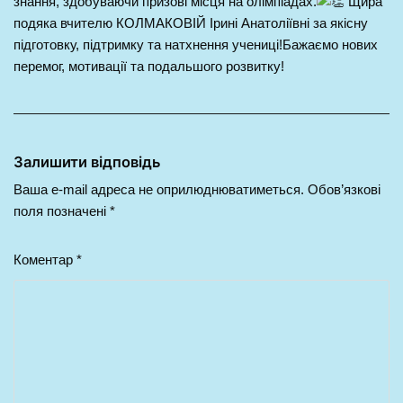
знання, здобуваючи призові місця на олімпіадах.
Щира
подяка вчителю КОЛМАКОВІЙ Ірині Анатоліївні за якісну
підготовку, підтримку та натхнення учениці!Бажаємо нових
перемог, мотивації та подальшого розвитку!
Залишити відповідь
Ваша e-mail адреса не оприлюднюватиметься.
Обов’язкові
поля позначені
*
Коментар
*