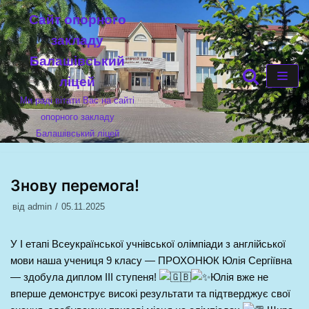
Cайт опорного
Перейти
закладу
до
Балашівський
вмісту
ліцей
Ми раді вітати Вас на сайті
опорного закладу
Балашівський ліцей
Знову перемога!
від
admin
05.11.2025
У І етапі Всеукраїнської учнівської олімпіади з англійської
мови наша учениця 9 класу — ПРОХОНЮК Юлія Сергіївна
— здобула диплом ІІІ ступеня!
Юлія вже не
вперше демонструє високі результати та підтверджує свої