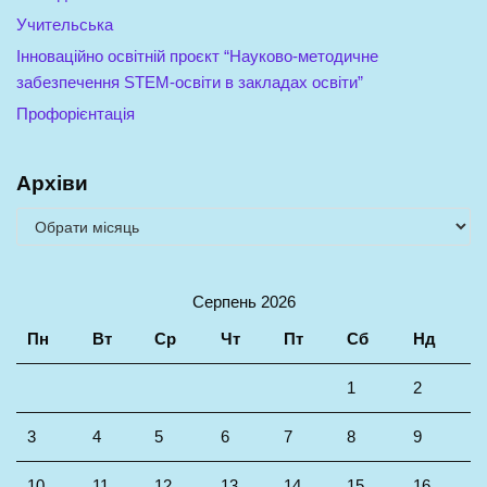
Учительська
Інноваційно освітній проєкт “Науково-методичне
забезпечення STEM-освіти в закладах освіти”
Профорієнтація
Архіви
Серпень 2026
Пн
Вт
Ср
Чт
Пт
Сб
Нд
1
2
3
4
5
6
7
8
9
10
11
12
13
14
15
16