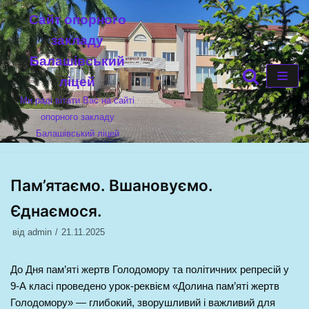
Cайт опорного
Перейти
закладу
до
Балашівський
вмісту
ліцей
Ми раді вітати Вас на сайті
опорного закладу
Балашівський ліцей
Пам’ятаємо. Вшановуємо.
Єднаємося.
від
admin
21.11.2025
До Дня пам’яті жертв Голодомору та політичних репресій у
9-А класі проведено урок-реквієм «Долина пам’яті жертв
Голодомору» — глибокий, зворушливий і важливий для